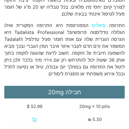
הסובלים מאימפוטנציה ובעיות בהגעה לזקפה יציבה וחזקה
לצורך קיום יחסי מין מלאים. בכל טבליה יש 20 מ"ג של חומר
פעיל לטיפול איכותי בבעיה שלכם.
התרופה
סיאליס
המפורסמת היא התרופה המקורית ואילו
הגלולה טדליסטה פרופשיונל Tadalista Professional היא
הגרסה הגנרית שלה עם אותו חומר פעיל טדלפיל Tadalafil
המשפר את זרם הדם לעבר איזור איבר המין הגברי ובכך מביא
להשפעה חיובית על הזקפה. חשוב לדעת שהגעה לזקפה בתוך
אותן 36 שעות יכול להתרחש רק עם גירוי מיני בלבד ולכן ניתן
ליטול את התרופה גם במהלך יום עבודה, טיול או נסיעה לחו"ל
ובכל אירוע משפחתי או מסגרת לימודים.
חבילה
20mg
20mg × 10 pills
₪
5.30