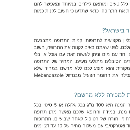
כלל טעים ומותאם לילדים במיוחד ומאפשר להם
ת את התרופה, כדאי שתדעו כי חשוב לקנות כמות
ות אונליין מקצועית לתרופות. קניית התרופה מתבצעת
לכם. לפני שאתם באים לקנות את התרופה, חשוב
יחד עם מים וניתן לעשות זאת עם אוכל או בלי
דים הסובלים מתולעי מעיים. המחיר של התרופה
מקורית והוא מוצע לכם ללא מרשם במחיר שלא
תמצאו באף מקום אחר. עם זאת, התרופה הגנרית עדיין מכילה את החומר הפעיל מבנדזול Mebendazole
המינון של התרופה מתחלק בהתאם לגילאים. מעל לגיל שנה המנה היא 100 מ"ג בכל גלולה או 5 סיסי בכל
ת מנה. במידה והרופא שלכם מאשר מתן תרופה
 תהיה 50 מ"ג או 2.3 סיסי של תרחיף וחזרה של הטיפול לאחר שבועיים. התרופות
מוצעות לכם כאן באתר עם אפשרות לקנות אותן במחיר מיוחד ואטרקטיבי עם משלוח מהיר של 10 עד 21 ימים