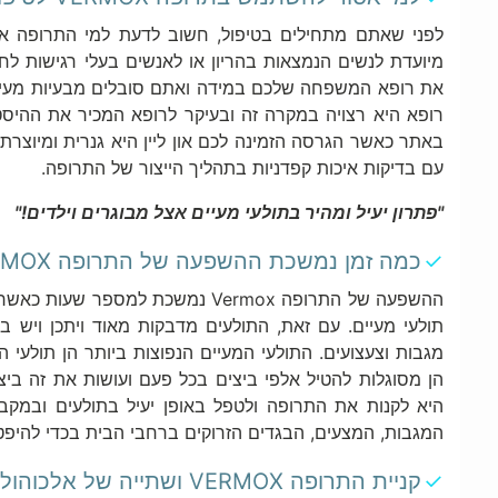
לפני שאתם מתחילים בטיפול, חשוב לדעת למי התרופה אינ
את רופא המשפחה שלכם במידה ואתם סובלים מבעיות מעיים
רופא היא רצויה במקרה זה ובעיקר לרופא המכיר את ההיסט
באתר כאשר הגרסה הזמינה לכם און ליין היא גנרית ומיוצרת 
עם בדיקות איכות קפדניות בתהליך הייצור של התרופה.
"
פתרון יעיל ומהיר בתולעי מעיים אצל מבוגרים וילדים
!"
כמה זמן נמשכת ההשפעה של התרופה VERMOX?
ההשפעה של התרופה Vermox נמשכת למס
תולעי מעיים. עם זאת, התולעים מדבקות מאוד ויתכן ויש ב
מגבות וצעצועים. התולעי המעיים הנפוצות ביותר הן תולעי 
הן מסוגלות להטיל אלפי ביצים בכל פעם ועושות את זה ביצ
היא לקנות את התרופה ולטפל באופן יעיל בתולעים ובמקב
המגבות, המצעים, הבגדים הזרוקים ברחבי הבית בכדי להיפט
קניית התרופה VERMOX ושתייה של אלכוהול