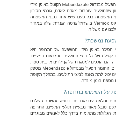
התרופה ורמוקס Vermox היא תרופה המבוססת על החומר הפעיל מבנדזול Mebendazole הקוטל באופן מידי
ון שהתולעים עוברות מאדם לאדם, גורמי הסיכון
 בני המשפחה בכל פעם שיש אחד מבני המשפחה
הסובל מתולעי מעיים. היום אפשר לקנות את התרופה ורמוקס Vermox בישראל גרסה הגנרית שלה במחיר
לכם עם משלוח.
טלות את תולעי הסיכה באופן מידי. ההשפעה של התרופה היא
קטילה של כל ביצי התולעים הנמצאות במעיים.
 והם הולכים למסגרת של גן ילדים או בית ספר,
מכיוון שזהו המקור המשמעותי ביותר להדבקה של תולעי מעיים. החומר הפעיל מבנדזול Mebendazole מספק
ו יכול לתת מענה לביצי התולעים. במהלך תקופת
נוספת בזמן מוגדר.
מגיל שנתיים והלאה. עם זאת יתכן ורופא המשפחה שלכם
לכם סובל מאוד מבעיית תולעי המעיים. התרופה
גלולות. הגלולות מתאימות בדרך כלל לאנשים מבוגרים