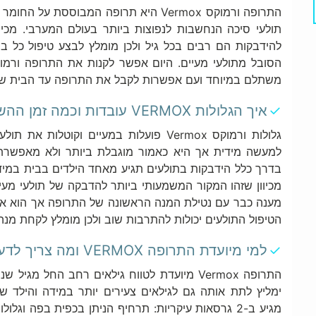
תולעי סיכה הנחשבות לנפוצות ביותר בעולם המערבי. מכיו
להידבקות הם רבים בכל גיל ולכן מומלץ לבצע טיפול כל
משתלם במיוחד ועם אפשרות לקבל את התרופה עד הבית ש
איך הגלולות VERMOX עובדות וכמה זמן ההשפעה נמשכת?
גלולות ורמוקס Vermox פועלות במעיים וקו
למעשה מידית אך היא כאמור מוגבלת ביותר ולא מאפשרת 
בדרך כלל הידבקות בתולעים תגיע מאחד הילדים בבית במידה
מענה כבר עם נטילת המנה הראשונה של התרופה אך הוא אינ
הטיפול התולעים יכולות להתרבות שוב ולכן מומלץ לקחת מנה 
למי מיועדת התרופה VERMOX ומה צריך לדעת על השימוש בתרופה?
התרופה Vermox מיועדת לטווח גילאים רחב החל 
ימליץ לתת אותה גם לגילאים צעירים יותר במידה והילד ש
מגיע ב-2 גרסאות עיקריות: תרחיף הניתן בכפית בפה ו